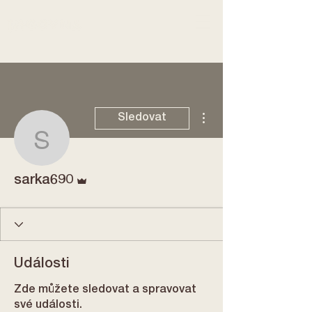
Další akce
Sledovat
sarka690
Správce
sarka690
Události
Zde můžete sledovat a spravovat
své události.