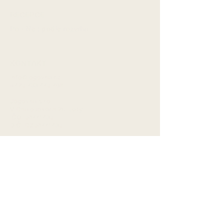
RECEPCE
Po - Ne : podle rozvrhu
KONTAKT
info@jogovna.cz
+420 733 470 798
​Jógovna s.r.o.
V Chaloupkách 26, Lety
IČO:
08771430
DIČ: CZ08771430
ROZVRH
STUDIO