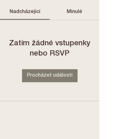
Nadcházející
Minulé
Zatím žádné vstupenky
nebo RSVP
Procházet události
JAK DO JÓGOVNY
Jindřišská 5 (vchod Jindřišká pasáž)
Praha 1, 110 00