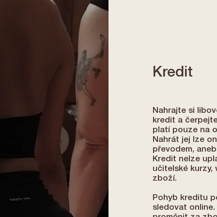
Kredit
Nahrajte si libo
kredit a čerpejt
platí pouze na 
Nahrát jej lze o
převodem, anebo
Kredit nelze upla
učitelské kurzy,
zboží.
Pohyb kreditu p
sledovat online.