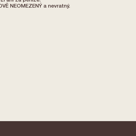
í ani za peníze.
OVĚ NEOMEZENÝ a nevratný.