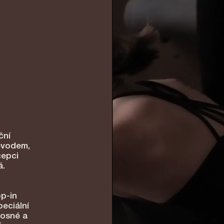
ční
evodem,
cepci
á.
op-in
peciální
nosné a