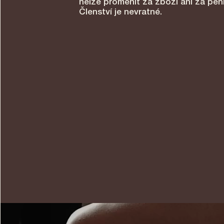
nelze proměnit za zboží ani za pen
Členství je nevratné.