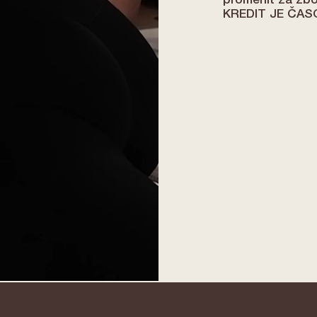
proměnit za zbož
KREDIT JE ČAS