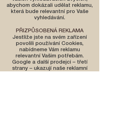
abychom dokázali udělat reklamu,
která bude relevantní pro Vaše
vyhledávání.
PŘIZPŮSOBENÁ REKLAMA
Jestliže jste na svém zařízení
povolili používání Cookies,
nabídneme Vám reklamu
relevantní Vašim potřebám.
Google a další prodejci – třetí
strany – ukazují naše reklamní
sdělení napříč různými jinými
stránkami. V takovém případě
můžete naší reklamu vidět i na
zcela jiných stránkách.
V případě, že si nepřejete
dostávat reklamy na míru,
navštivte prosím Network
Advertising Initiative opt-out
page
http://www.networkadvertising.or
g/choices/
, kde se můžete z takto