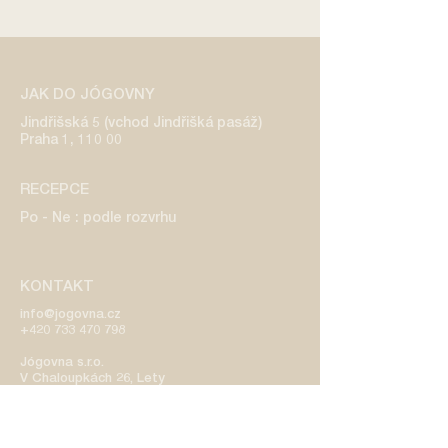
JAK DO JÓGOVNY
Jindřišská 5 (vchod Jindřišká pasáž)
Praha 1, 110 00
RECEPCE
Po - Ne : podle rozvrhu
KONTAKT
info@jogovna.cz
+420 733 470 798
​Jógovna s.r.o.
V Chaloupkách 26, Lety
IČO:
08771430
DIČ: CZ08771430