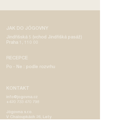
JAK DO JÓGOVNY
Jindřišská 5 (vchod Jindřišká pasáž)
Praha 1, 110 00
RECEPCE
Po - Ne : podle rozvrhu
KONTAKT
info@jogovna.cz
+420 733 470 798
​Jógovna s.r.o.
V Chaloupkách 26, Lety
IČO:
08771430
DIČ: CZ08771430