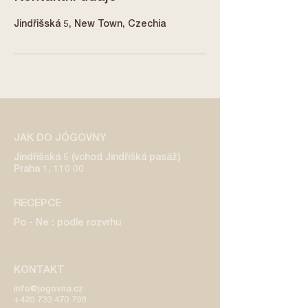
Jindřišská 5, New Town, Czechia
JAK DO JÓGOVNY
Jindřišská 5 (vchod Jindřišká pasáž)
Praha 1, 110 00
RECEPCE
Po - Ne : podle rozvrhu
KONTAKT
info@jogovna.cz
+420 733 470 798