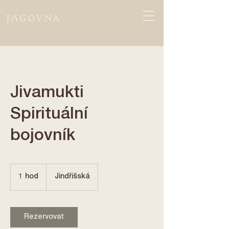
Jivamukti
Spirituální
bojovník
1 hod
1
Jindřišská
h
o
Rezervovat