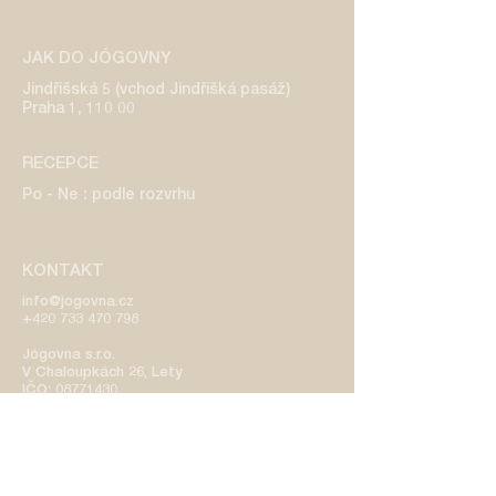
JAK DO JÓGOVNY
Jindřišská 5 (vchod Jindřišká pasáž)
Praha 1, 110 00
RECEPCE
Po - Ne : podle rozvrhu
KONTAKT
info@jogovna.cz
+420 733 470 798
​Jógovna s.r.o.
V Chaloupkách 26, Lety
IČO:
08771430
DIČ: CZ08771430