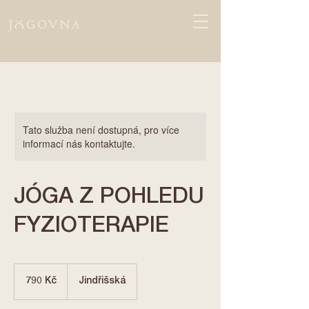
Tato služba není dostupná, pro více
informací nás kontaktujte.
JÓGA Z POHLEDU
FYZIOTERAPIE
790
českých
790 Kč
Jindřišská
korun