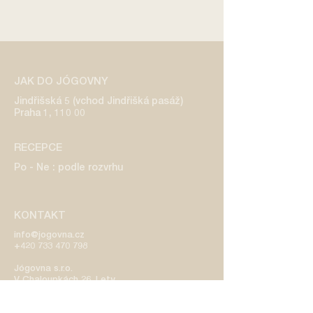
JAK DO JÓGOVNY
Jindřišská 5 (vchod Jindřišká pasáž)
Praha 1, 110 00
RECEPCE
Po - Ne : podle rozvrhu
KONTAKT
info@jogovna.cz
+420 733 470 798
​Jógovna s.r.o.
V Chaloupkách 26, Lety
IČO:
08771430
DIČ: CZ08771430