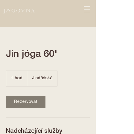
Jin jóga 60'
1 hod
1
Jindřišská
h
o
Rezervovat
Nadcházející služby