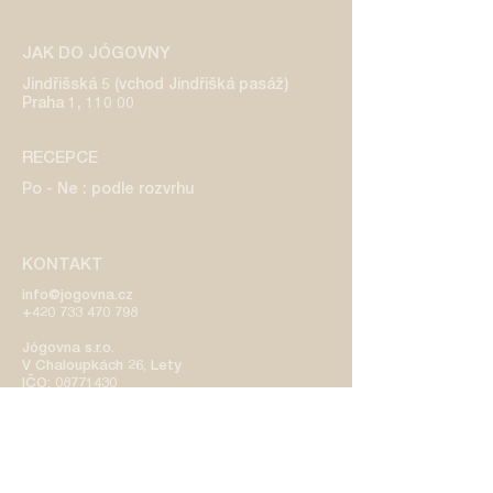
JAK DO JÓGOVNY
Jindřišská 5 (vchod Jindřišká pasáž)
Praha 1, 110 00
RECEPCE
Po - Ne : podle rozvrhu
KONTAKT
info@jogovna.cz
+420 733 470 798
​Jógovna s.r.o.
V Chaloupkách 26, Lety
IČO:
08771430
DIČ: CZ08771430