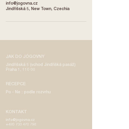
info@jogovna.cz
Jindřišská 5, New Town, Czechia
JAK DO JÓGOVNY
Jindřišská 5 (vchod Jindřišká pasáž)
Praha 1, 110 00
RECEPCE
Po - Ne : podle rozvrhu
KONTAKT
info@jogovna.cz
+420 733 470 798