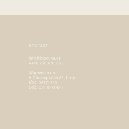
KONTAKT
info@jogovna.cz
+420 733 470 798
​Jógovna s.r.o.
V Chaloupkách 26, Lety
IČO: 08771430
DIČ: CZ08771430