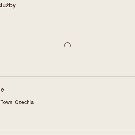
služby
je
 Town, Czechia