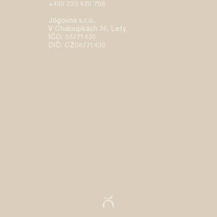
+420 733 470 798
​Jógovna s.r.o.
V Chaloupkách 26, Lety
IČO: 08771430
DIČ: CZ08771430