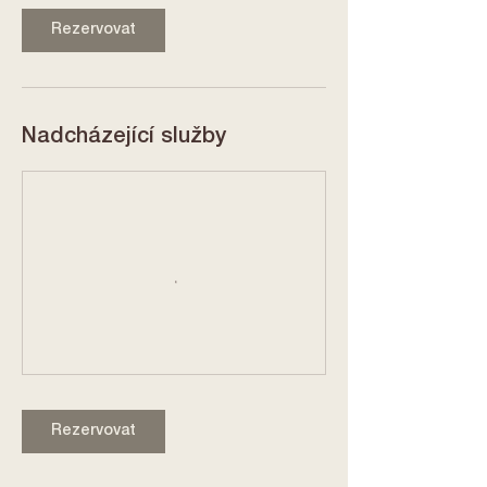
m
Rezervovat
i
n
Nadcházející služby
Rezervovat