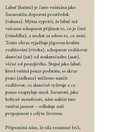
Labuť (haṃsa) je často vnímána jako 
Sarasvatíin dopravní prostředek 
(vahana). Mýtus vypráví, že labuť má 
vzácnou schopnost přijímat to, co je čisté 
(viśuddha), a nechat za sebou to, co není. 
Tento obraz vyjadřuje jógovou kvalitu 
rozlišování (viveka), schopnost rozlišovat 
skutečné (sat) od neskutečného (asat), 
věčné od pomíjivého. Stejně jako labuť, 
která vnímá pouze podstatu, se skrze 
praxi (sādhana) můžeme naučit 
rozlišovat, co skutečně vyživuje a co 
pouze rozptyluje mysl. Sarasvatí, jako 
bohyně moudrosti, nám nabízí tuto 
vnitřní jasnost – odhaluje naši 
propojenost s celým životem.
Připomíná nám, že síla rozumné řeči, 