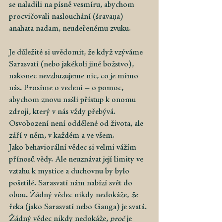
se naladili na písně vesmíru, abychom 
procvičovali naslouchání (śravaṇa) 
anāhata nādam, neudeřenému zvuku.
Je důležité si uvědomit, že když vzýváme 
Sarasvatí (nebo jakékoli jiné božstvo), 
nakonec nevzbuzujeme nic, co je mimo 
nás. Prosíme o vedení – o pomoc, 
abychom znovu našli přístup k onomu 
zdroji, který v nás vždy přebývá. 
Osvobození není oddělené od života, ale 
září v něm, v každém a ve všem.
Jako behaviorální vědec si velmi vážím 
přínosů vědy. Ale neuznávat její limity ve 
vztahu k mystice a duchovnu by bylo 
pošetilé. Sarasvatí nám nabízí svět do 
obou. Žádný vědec nikdy nedokáže,
že
řeka (jako Sarasvatí nebo Ganga) je svatá. 
Žádný vědec nikdy nedokáže,
proč
je 