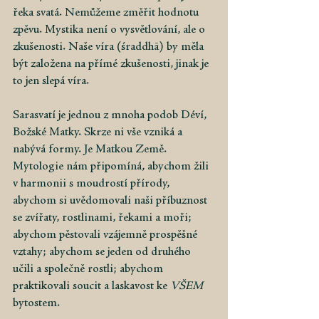
řeka svatá. Nemůžeme změřit hodnotu 
zpěvu. Mystika není o vysvětlování, ale o 
zkušenosti. Naše víra (śraddhā) by měla 
být založena na přímé zkušenosti, jinak je 
to jen slepá víra.
Sarasvatí je jednou z mnoha podob Déví, 
Božské Matky. Skrze ni vše vzniká a 
nabývá formy. Je Matkou Země. 
Mytologie nám připomíná, abychom žili 
v harmonii s moudrostí přírody, 
abychom si uvědomovali naši příbuznost 
se zvířaty, rostlinami, řekami a moři; 
abychom pěstovali vzájemně prospěšné 
vztahy; abychom se jeden od druhého 
učili a společně rostli; abychom 
praktikovali soucit a laskavost ke
VŠEM
bytostem.