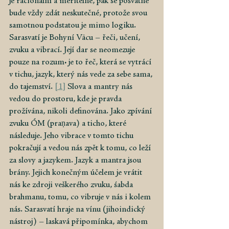
je racionální a měřitelné, pak se posvátné 
bude vždy zdát neskutečné, protože svou 
samotnou podstatou je mimo logiku. 
Sarasvatí je Bohyní Vācu – řeči, učení, 
zvuku a vibrací. Její dar se neomezuje 
pouze na rozum: je to řeč, která se vytrácí 
v tichu, jazyk, který nás vede za sebe sama, 
do tajemství.
[1]
Slova a mantry nás 
vedou do prostoru, kde je pravda 
prožívána, nikoli definována. Jako zpívání 
zvuku ÓM (praṇava) a ticho, které 
následuje. Jeho vibrace v tomto tichu 
pokračují a vedou nás zpět k tomu, co leží 
za slovy a jazykem. Jazyk a mantra jsou 
brány. Jejich konečným účelem je vrátit 
nás ke zdroji veškerého zvuku, śabda 
brahmanu, tomu, co vibruje v nás i kolem 
nás. Sarasvatí hraje na vínu (jihoindický 
nástroj) – laskavá připomínka, abychom 