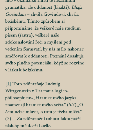
mu: v okamžiku smrti tě nezachrání 
gramatika, ale oddanost (bhakti).
Bhaja 
Govindam
– chvála Govindovi, chvála 
božskému. Tímto způsobem si 
připomínáme, že veškeré naše studium 
písem (śāstra), veškeré naše 
zdokonalování řeči a myšlení pod 
vedením Sarasvatí, by nás mělo nakonec 
směřovat k oddanosti. Poznání dosahuje 
svého plného potenciálu, když se rozvine 
v lásku k božskému.
[1]
Toto zdůrazňuje Ludwig 
Wittgenstein v Tractatus logico-
philosophicus: „Hranice mého jazyka 
znamenají hranice mého světa.“ (5.7) „O 
čem nelze mluvit, o tom je třeba mlčet.“ 
(7) – Za zdůraznění tohoto faktu patří 
zásluhy mé dceři Luelle.