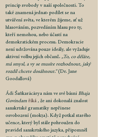
princip svobody v naší společnosti. To 
také znamená jednat: podílet se na 
utváření světa, ve kterém žijeme, ať už 
hlasováním, pozvedáním hlasu pro ty, 
kteří nemohou, nebo účastí na 
demokratickém procesu. Demokracie 
není udržována pouze ideály, ale vyžaduje 
aktivní volbu jejích občanů.
„To, co děláte, 
má smysl, a vy se musíte rozhodnout, jaký 
rozdíl chcete dosáhnout.“
(Dr. Jane 
Goodallová)
Ádi Śaṅkarācārya nám ve své básni
Bhaja 
Govindam
 říká 
, že ani dokonalá znalost 
sanskrtské gramatiky nepřinese 
osvobození (mokṣa). Když potkal starého 
učence, který byl stále pohroužen do 
pravidel sanskrtského jazyka, připomněl 