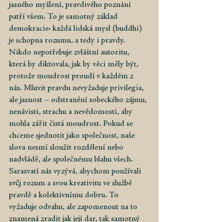
jasného myšlení, pravdivého poznání 
patří všem. To je samotný základ 
demokracie: každá lidská mysl (buddhi) 
je schopna rozumu, a tedy i pravdy. 
Nikdo nepotřebuje zvláštní autoritu, 
která by diktovala, jak by věci měly být, 
protože moudrost proudí v každém z 
nás. Mluvit pravdu nevyžaduje privilegia, 
ale jasnost – odstranění sobeckého zájmu, 
nenávisti, strachu a nevědomosti, aby 
mohla zářit čistá moudrost. Pokud se 
chceme sjednotit jako společnost, naše 
slova nesmí sloužit rozdělení nebo 
nadvládě, ale společnému blahu všech. 
Sarasvatí nás vyzývá, abychom používali 
svůj rozum a svou kreativitu ve službě 
pravdě a kolektivnímu dobru. To 
vyžaduje odvahu, ale zapomenout na to 
znamená zradit jak její dar, tak samotný 