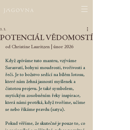
3. 3.
POTENCIÁL VĚDOMOSTÍ
od Christine Lauritzen | únor 2026 
Když zpíváme tuto mantru, vzýváme 
Sarasvatí, bohyni moudrosti, tvořivosti a 
řeči. Je to božstvo sedící na bílém lotosu, 
které nám žehná jasností myšlenek a 
čistotou projevu. Je také symbolem, 
mytickým zosobněním řeky inspirace, 
která námi protéká, když tvoříme, učíme 
se nebo říkáme pravdu (satya).
Pokud věříme, že skutečné je pouze to, co 