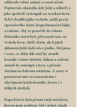
sdělovalo velmi známé a cenné učení. 
Popisovalo okamžik, kdy Ježíš a někteří z 
jeho apoštolů vystoupali na vysokou horu. 
Když dosáhli jejího vrcholu, zažili pocity 
opravdového štěstí, bezpodmínečné lásky 
a radosti. Aby se ponořili do tohoto 
blaženého stavu bytí, přirozeně tam, na 
vrcholu hory, chtěli zůstat, ale k jejich 
zklamání Ježíš žádá něco jiného. Má jasno 
v tom, co dělat dál: aniž by ztratili 
kontakt s tímto štěstím, láskou a radostí, 
museli by sestoupit z hory a přinést 
všechnu tu dobrotu ostatním. A navíc si 
pamatovat tuto vrozenou krásu v 
obyčejnosti každodenního života i v 
těžkých chvílích.
Kupodivu to byla přesně tatáž metafora, 
kterou jsem nedávno četl v jedné z knih 