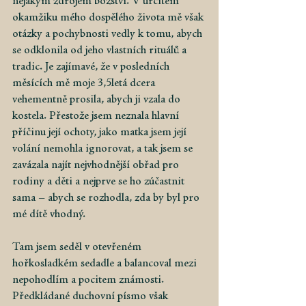
nějakým zdrojem božství. V určitém 
okamžiku mého dospělého života mě však 
otázky a pochybnosti vedly k tomu, abych 
se odklonila od jeho vlastních rituálů a 
tradic. Je zajímavé, že v posledních 
měsících mě moje 3,5letá dcera 
vehementně prosila, abych ji vzala do 
kostela. Přestože jsem neznala hlavní 
příčinu její ochoty, jako matka jsem její 
volání nemohla ignorovat, a tak jsem se 
zavázala najít nejvhodnější obřad pro 
rodiny a děti a nejprve se ho zúčastnit 
sama – abych se rozhodla, zda by byl pro 
mé dítě vhodný.
Tam jsem seděl v otevřeném 
hořkosladkém sedadle a balancoval mezi 
nepohodlím a pocitem známosti. 
Předkládané duchovní písmo však 