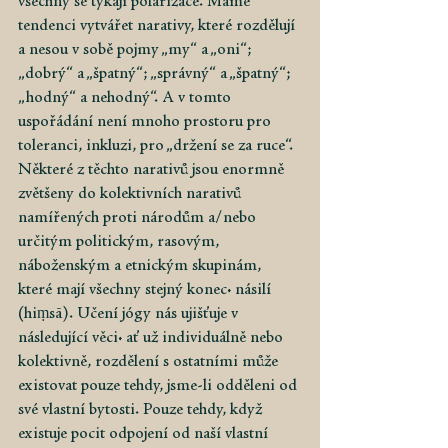
všechny se týkají polarizace. Máme 
tendenci vytvářet narativy, které rozdělují 
a nesou v sobě pojmy „my“ a „oni“; 
„dobrý“ a „špatný“; „správný“ a „špatný“; 
„hodný“ a nehodný“. A v tomto 
uspořádání není mnoho prostoru pro 
toleranci, inkluzi, pro „držení se za ruce“. 
Některé z těchto narativů jsou enormně 
zvětšeny do kolektivních narativů 
namířených proti národům a/nebo 
určitým politickým, rasovým, 
náboženským a etnickým skupinám, 
které mají všechny stejný konec: násilí 
(hiṃsā). Učení jógy nás ujišťuje v 
následující věci: ať už individuálně nebo 
kolektivně, rozdělení s ostatními může 
existovat pouze tehdy, jsme-li odděleni od 
své vlastní bytosti. Pouze tehdy, když 
existuje pocit odpojení od naší vlastní 