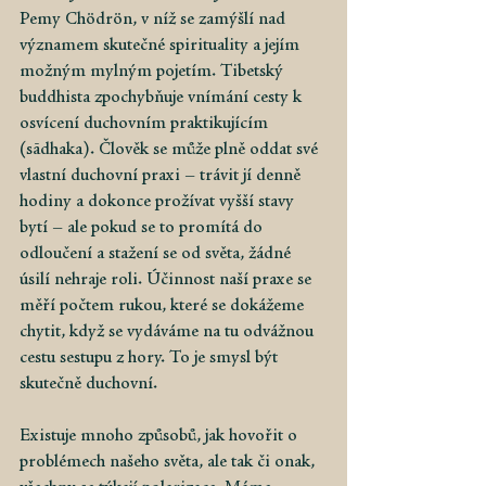
Pemy Chödrön, v níž se zamýšlí nad 
významem skutečné spirituality a jejím 
možným mylným pojetím. Tibetský 
buddhista zpochybňuje vnímání cesty k 
osvícení duchovním praktikujícím 
(sādhaka). Člověk se může plně oddat své 
vlastní duchovní praxi – trávit jí denně 
hodiny a dokonce prožívat vyšší stavy 
bytí – ale pokud se to promítá do 
odloučení a stažení se od světa, žádné 
úsilí nehraje roli. Účinnost naší praxe se 
měří počtem rukou, které se dokážeme 
chytit, když se vydáváme na tu odvážnou 
cestu sestupu z hory. To je smysl být 
skutečně duchovní.
Existuje mnoho způsobů, jak hovořit o 
problémech našeho světa, ale tak či onak, 