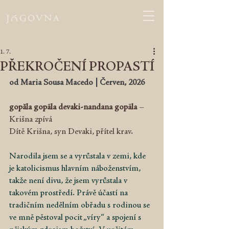
1. 7.
PŘEKROČENÍ PROPASTÍ
od Maria Sousa Macedo | Červen, 2026
gopăla gopãla devaki-nandana gopāla
 – 
Krišna zpívá 
Dítě Krišna, syn Devaki, přítel krav.
Narodila jsem se a vyrůstala v zemi, kde 
je katolicismus hlavním náboženstvím, 
takže není divu, že jsem vyrůstala v 
takovém prostředí. Právě účastí na 
tradičním nedělním obřadu s rodinou se 
ve mně pěstoval pocit „víry“ a spojení s 