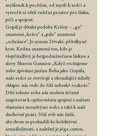
myšlenek k pocitům, od mysli k srdci a 
vytvořit si větší vnitřní prostor pro lásku, 
péči a spojení.
Gopál je dětská podoba Krišny – „go“ 
znamená „kráva“ a „pala“ znamená 
„ochránce“. Je synem Dévakí, přítelkyně 
krav. Krišna znamená ten, kdo je 
všepřitažlivý, je bezpodmínečnou láskou a 
slovy Sharon Gannon: „Když recitujeme 
nebo zpíváme jméno Boha jako Gopála, 
naše srdce se otevírají a okouzlující mladý 
chlapec nás vede do říší nebeské rozkoše.“ 
Děti tohoto světa nás mohou účinně 
inspirovat k opětovnému spojení s našimi 
vlastními moudrými srdci a také k naší 
duchovní praxi. Náš svět nás žádá, 
abychom se probudili ke kolektivní 
sounáležitosti, a naštěstí je jóga cestou, 