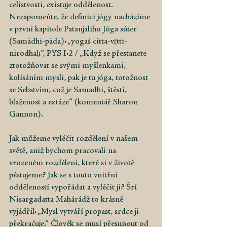
celistvosti, existuje oddělenost. 
Nezapomeňte, že definici jógy nacházíme 
v první kapitole Patanjaliho Jóga súter 
(Samādhi-pāda): „yogaś citta-vṛtti-
nirodhaḥ“, PYS I:2 / „Když se přestanete 
ztotožňovat se svými myšlenkami, 
kolísáním mysli, pak je tu jóga, totožnost 
se Sebstvím, což je Samadhi, štěstí, 
blaženost a extáze“ (komentář Sharon 
Gannon).
Jak můžeme vyléčit rozdělení v našem 
světě, aniž bychom pracovali na 
vrozeném rozdělení, které si v životě 
pěstujeme? Jak se s touto vnitřní 
odděleností vypořádat a vyléčit ji? Šrí 
Nisargadatta Mahárádž to krásně 
vyjádřil: „Mysl vytváří propast, srdce ji 
překračuje.“ Člověk se musí přesunout od 