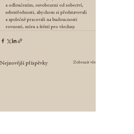
a odloučením, osvobozeni od sobectví, 
sebestřednosti, abychom si představovali 
a společně pracovali na budoucnosti 
rovnosti, míru a štěstí pro všechny.
Zobrazit vše
Nejnovější příspěvky