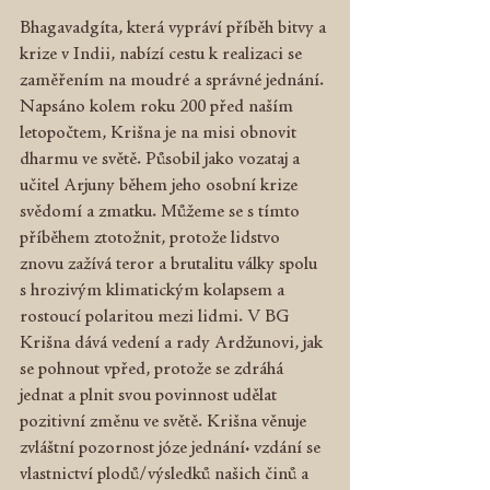
Bhagavadgíta, která vypráví příběh bitvy a 
krize v Indii, nabízí cestu k realizaci se 
zaměřením na moudré a správné jednání. 
Napsáno kolem roku 200 před naším 
letopočtem, Krišna je na misi obnovit 
dharmu ve světě. Působil jako vozataj a 
učitel Arjuny během jeho osobní krize 
svědomí a zmatku. Můžeme se s tímto 
příběhem ztotožnit, protože lidstvo 
znovu zažívá teror a brutalitu války spolu 
s hrozivým klimatickým kolapsem a 
rostoucí polaritou mezi lidmi. V BG 
Krišna dává vedení a rady Ardžunovi, jak 
se pohnout vpřed, protože se zdráhá 
jednat a plnit svou povinnost udělat 
pozitivní změnu ve světě. Krišna věnuje 
zvláštní pozornost józe jednání: vzdání se 
vlastnictví plodů/výsledků našich činů a 