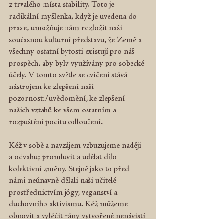
z trvalého místa stability. Toto je 
radikální myšlenka, když je uvedena do 
praxe, umožňuje nám rozložit naši 
současnou kulturní představu, že Země a 
všechny ostatní bytosti existují pro náš 
prospěch, aby byly využívány pro sobecké 
účely. V tomto světle se cvičení stává 
nástrojem ke zlepšení naší 
pozornosti/uvědomění, ke zlepšení 
našich vztahů ke všem ostatním a 
rozpuštění pocitu odloučení.
Kéž v sobě a navzájem vzbuzujeme naději 
a odvahu; promluvit a udělat dílo 
kolektivní změny. Stejně jako to před 
námi neúnavně dělali naši učitelé 
prostřednictvím jógy, veganství a 
duchovního aktivismu. Kéž můžeme 
obnovit a vyléčit rány vytvořené nenávistí 