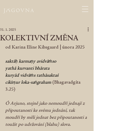
31. 1. 2025
KOLEKTIVNÍ ZMĚNA
od Karina Eline Kibsgaard | února 2025
saktāḥ karmaṇy avidvāṁso
yathā kurvanti bhārata
kuryād vidvāṁs tathāsaktaś
cikīrṣur loka-saṅgraham
 (Bhagavadgíta 
3.25)
Ó Arjuno, stejně jako nemoudří jednají z 
připoutanosti ke svému jednání, tak 
moudří by měli jednat bez připoutanosti a 
toužit po udržování (blahu) slova.