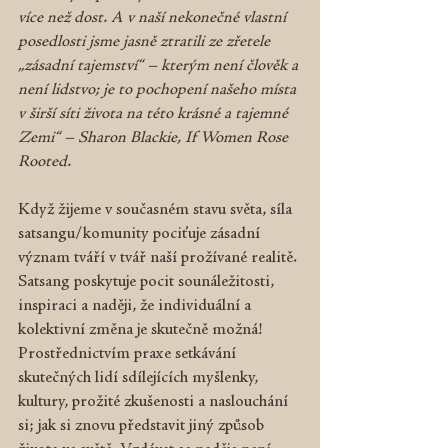
více než dost. A v naší nekonečné vlastní 
posedlosti jsme jasně ztratili ze zřetele 
„zásadní tajemství“ – kterým není člověk a 
není lidstvo; je to pochopení našeho místa 
v širší síti života na této krásné a tajemné 
Zemi“ – Sharon Blackie, If Women Rose 
Rooted.
Když žijeme v současném stavu světa, síla 
satsangu/komunity pociťuje zásadní 
význam tváří v tvář naší prožívané realitě. 
Satsang poskytuje pocit sounáležitosti, 
inspiraci a naději, že individuální a 
kolektivní změna je skutečně možná! 
Prostřednictvím praxe setkávání 
skutečných lidí sdílejících myšlenky, 
kultury, prožité zkušenosti a naslouchání 
si; jak si znovu představit jiný způsob 