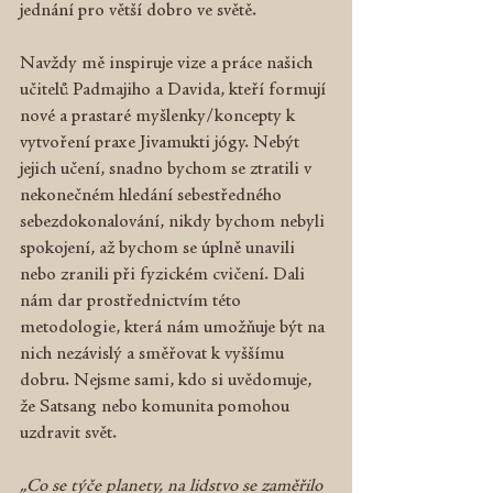
jednání pro větší dobro ve světě.
Navždy mě inspiruje vize a práce našich 
učitelů Padmajiho a Davida, kteří formují 
nové a prastaré myšlenky/koncepty k 
vytvoření praxe Jivamukti jógy. Nebýt 
jejich učení, snadno bychom se ztratili v 
nekonečném hledání sebestředného 
sebezdokonalování, nikdy bychom nebyli 
spokojení, až bychom se úplně unavili 
nebo zranili při fyzickém cvičení. Dali 
nám dar prostřednictvím této 
metodologie, která nám umožňuje být na 
nich nezávislý a směřovat k vyššímu 
dobru. Nejsme sami, kdo si uvědomuje, 
že Satsang nebo komunita pomohou 
uzdravit svět.
„Co se týče planety, na lidstvo se zaměřilo 