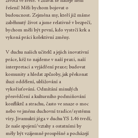
života ve světě. Vzdávat se naděje není 
řešení! Měli bychom bojovat o 
budoucnost. Zejména my, kteří již máme 
zaběhnutý život a jsme relativně v bezpečí, 
bychom měli být první, kdo vystrčí krk a 
vykoná práci kolektivní změny.
V duchu našich učitelů a jejich inovativní 
práce, kéž to najdeme v naší praxi, naší 
interpretaci a vyjádření praxe; budovat 
komunity a hledat způsoby, jak překonat 
iluzi oddělení, ubližování a 
vykořisťování. Odmítání minulých 
přesvědčení a kulturního podmiňování 
konfliktů a strachu, často ve snaze o moc 
nebo ve jménu duchovní tradice/systému 
víry. Jivamukti jóga v duchu YS 1.46 tvrdí, 
že naše spojení/vztahy s ostatními by 
měly být vzájemně prospěšné a pocházejí 