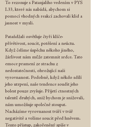
To rezonuje s Patanjaliho vedením v PYS 
I.33, které nás nabádá, abychom si 
pomocí vhodných reakcí zachovali klid a 
jasnost v mysli.
Pataňdžali osvětluje čtyři klíče: 
přívětivost, soucit, potěšení a neúctu. 
Když čelíme úspěchu někoho jiného, 
žárlivost nám může zatemnit srdce. Tato 
emoce pramení ze strachu z 
nedostatečnosti, ohrožující naši 
vyrovnanost. Podobně, když někdo sdílí 
jeho utrpení, naše tendence soudit jeho 
bolest pouze zvyšuje. Přijetí ctnostných 
talentů druhých, aniž bychom je snižovali, 
nám umožňuje společně stoupat. 
Nacházíme vyrovnanost tváří v tvář 
negativitě a volíme soucit před hněvem. 
Tento přístup, zakořeněný spíše v 