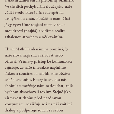
a akutní zaměření na přítomný okamžik. 
Ve chvílích pochyb nám slouží jako naše 
vůdčí světlo, které nás vede zpět na 
zamýšlenou cestu. Použitím osmi částí 
jógy vytváříme spojení mezi vírou a 
moudrostí (prajñā) a vidíme realitu 
zahalenou strachem a očekáváním.
Thich Nath Hanh nám připomíná, že 
naše slova mají sílu vyživovat nebo 
otrávit. Všímavý přístup ke komunikaci 
zajišťuje, že naše interakce naplníme 
láskou a soucitem a nabídneme obživu 
sobě i ostatním. Energie soucitu nás 
chrání a umožňuje nám naslouchat, aniž 
bychom absorbovali toxiny. Stejně jako 
všímavost chrání před nezdravou 
konzumací, rozšiřuje se i na náš vnitřní 
dialog a podporuje soucit se sebou 