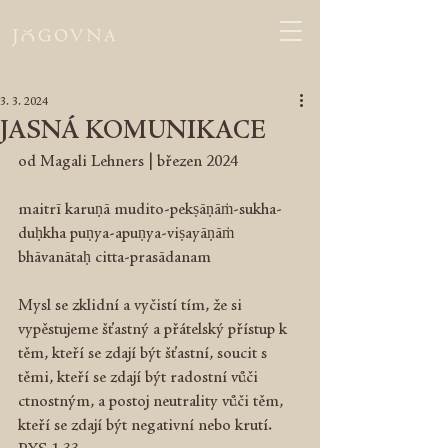
3. 3. 2024
JASNÁ KOMUNIKACE
od Magali Lehners | březen 2024
maitrī karuṇā mudito-pekṣāṇāṁ-sukha-
duḥkha puṇya-apuṇya-viṣayāṇāṁ 
bhāvanātaḥ citta-prasādanam
Mysl se zklidní a vyčistí tím, že si 
vypěstujeme šťastný a přátelský přístup k 
těm, kteří se zdají být šťastní, soucit s 
těmi, kteří se zdají být radostní vůči 
ctnostným, a postoj neutrality vůči těm, 
kteří se zdají být negativní nebo krutí.