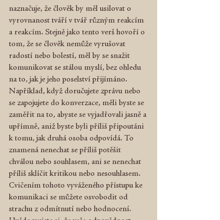
naznačuje, že člověk by měl usilovat o 
vyrovnanost tváří v tvář různým reakcím 
a reakcím. Stejně jako tento verš hovoří o 
tom, že se člověk nemůže vyrušovat 
radostí nebo bolestí, měl by se snažit 
komunikovat se stálou myslí, bez ohledu 
na to, jak je jeho poselství přijímáno. 
Například, když doručujete zprávu nebo 
se zapojujete do konverzace, měli byste se 
zaměřit na to, abyste se vyjadřovali jasně a 
upřímně, aniž byste byli příliš připoutáni 
k tomu, jak druhá osoba odpovídá. To 
znamená nenechat se příliš potěšit 
chválou nebo souhlasem, ani se nenechat 
příliš sklíčit kritikou nebo nesouhlasem. 
Cvičením tohoto vyváženého přístupu ke 
komunikaci se můžete osvobodit od 
strachu z odmítnutí nebo hodnocení. 