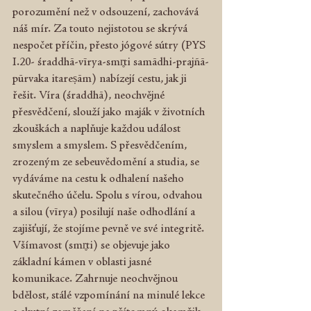
porozumění než v odsouzení, zachovává 
náš mír. Za touto nejistotou se skrývá 
nespočet příčin, přesto jógové sútry (PYS 
I.20- śraddhā-vīrya-smr̥ti samādhi-prajñā-
pūrvaka itareṣām) nabízejí cestu, jak ji 
řešit. Víra (śraddhā), neochvějné 
přesvědčení, slouží jako maják v životních 
zkouškách a naplňuje každou událost 
smyslem a smyslem. S přesvědčením, 
zrozeným ze sebeuvědomění a studia, se 
vydáváme na cestu k odhalení našeho 
skutečného účelu. Spolu s vírou, odvahou 
a silou (vīrya) posilují naše odhodlání a 
zajišťují, že stojíme pevně ve své integritě. 
Všímavost (smr̥ti) se objevuje jako 
základní kámen v oblasti jasné 
komunikace. Zahrnuje neochvějnou 
bdělost, stálé vzpomínání na minulé lekce 