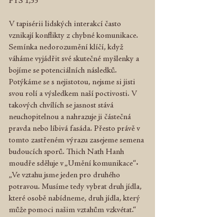
PYS 1,33
V tapisérii lidských interakcí často 
vznikají konflikty z chybné komunikace. 
Semínka nedorozumění klíčí, když 
váháme vyjádřit své skutečné myšlenky a 
bojíme se potenciálních následků. 
Potýkáme se s nejistotou, nejsme si jisti 
svou rolí a výsledkem naší poctivosti. V 
takových chvílích se jasnost stává 
neuchopitelnou a nahrazuje ji částečná 
pravda nebo líbivá fasáda. Přesto právě v 
tomto zastřeném výrazu zasejeme semena 
budoucích sporů. Thich Nath Hanh 
moudře sděluje v „Umění komunikace“: 
„Ve vztahu jsme jeden pro druhého 
potravou. Musíme tedy vybrat druh jídla, 
které osobě nabídneme, druh jídla, který 
může pomoci našim vztahům vzkvétat.“ 