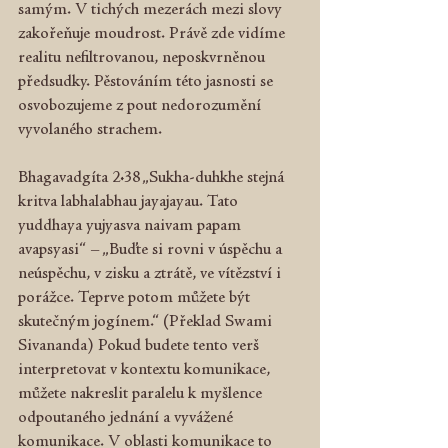
samým. V tichých mezerách mezi slovy 
zakořeňuje moudrost. Právě zde vidíme 
realitu nefiltrovanou, neposkvrněnou 
předsudky. Pěstováním této jasnosti se 
osvobozujeme z pout nedorozumění 
vyvolaného strachem.
Bhagavadgíta 2:38 „Sukha-duhkhe stejná 
kritva labhalabhau jayajayau. Tato 
yuddhaya yujyasva naivam papam 
avapsyasi“ – „Buďte si rovni v úspěchu a 
neúspěchu, v zisku a ztrátě, ve vítězství i 
porážce. Teprve potom můžete být 
skutečným jogínem.“ (Překlad Swami 
Sivananda) Pokud budete tento verš 
interpretovat v kontextu komunikace, 
můžete nakreslit paralelu k myšlence 
odpoutaného jednání a vyvážené 
komunikace. V oblasti komunikace to 